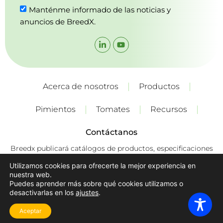
Manténme informado de las noticias y
anuncios de BreedX.
Acerca de nosotros
Productos
Pimientos
Tomates
Recursos
Contáctanos
Breedx publicará catálogos de productos, especificaciones
técnicas y recomendaciones de cultivo para sus variedades
Utilizamos cookies para ofrecerte la mejor experiencia en
de vez en cuando. Estas recomendaciones constituyen
nuestra web.
únicamente "recomendaciones" y no son vinculantes. Los
Puedes aprender más sobre qué cookies utilizamos o
productores deben ejercer sus propias habilidades,
desactivarlas en los
ajustes
.
experiencia, cuidado y juicio, y tener en cuenta el cultivo
local las condiciones al producir el cultivo.
Aceptar
Sitio web de TalPress